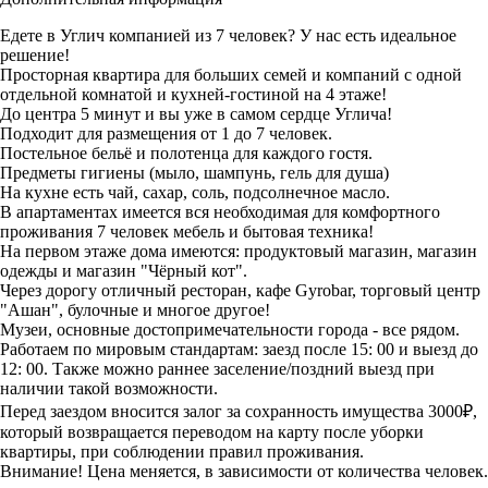
Едете в Углич компанией из 7 человек? У нас есть идеальное
решение!
Просторная квартира для больших семей и компаний с одной
отдельной комнатой и кухней-гостиной на 4 этаже!
До центра 5 минут и вы уже в самом сердце Углича!
Подходит для размещения от 1 до 7 человек.
Постельное бельё и полотенца для каждого гостя.
Предметы гигиены (мыло, шампунь, гель для душа)
На кухне есть чай, сахар, соль, подсолнечное масло.
В апартаментах имеется вся необходимая для комфортного
проживания 7 человек мебель и бытовая техника!
На первом этаже дома имеются: продуктовый магазин, магазин
одежды и магазин "Чёрный кот".
Через дорогу отличный ресторан, кафе Gyrobar, торговый центр
"Ашан", булочные и многое другое!
Музеи, основные достопримечательности города - все рядом.
Работаем по мировым стандартам: заезд после 15: 00 и выезд до
12: 00. Также можно раннее заселение/поздний выезд при
наличии такой возможности.
Перед заездом вносится залог за сохранность имущества 3000₽,
который возвращается переводом на карту после уборки
квартиры, при соблюдении правил проживания.
Внимание! Цена меняется, в зависимости от количества человек.